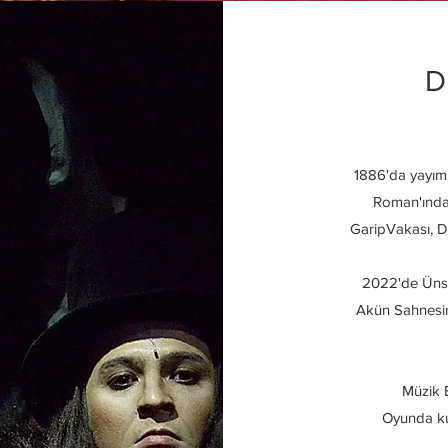
D
1886'da yayım
Roman'ında
GaripVakası, D
2022'de Ünsa
Akün Sahnesi
Müzik B
Oyunda kul