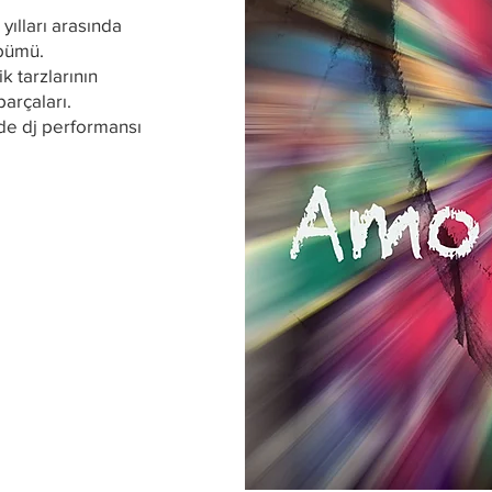
yılları arasında
lbümü.
 tarzlarının
arçaları.
e dj performansı