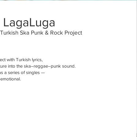
LagaLuga
Turkish Ska Punk & Rock Project
ect with Turkish lyrics,
nture into the ska–reggae–punk sound.
 as a series of singles —
 emotional.