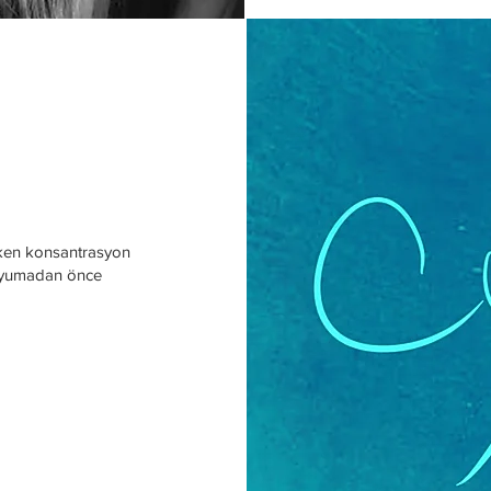
1
ırken konsantrasyon
 uyumadan önce