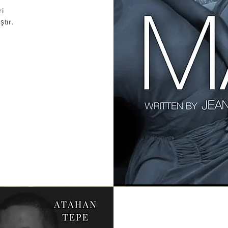
ri
tır.